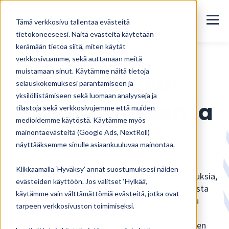
Tämä verkkosivu tallentaa evästeitä
tietokoneeseesi. Näitä evästeitä käytetään
kerämään tietoa siitä, miten käytät
verkkosivuamme, sekä auttamaan meitä
muistamaan sinut. Käytämme näitä tietoja
Ohjeita verkko­
selauskokemuksesi parantamiseen ja
yksilöllistämiseen sekä luomaan analyyseja ja
kouluttamiseen ja
tilastoja sekä verkkosivujemme että muiden
medioidemme käytöstä. Käytämme myös
oppimiseen
mainontaevästeitä (Google Ads, NextRoll)
näyttääksemme sinulle asiaankuuluvaa mainontaa.
Klikkaamalla ‘Hyväksy’ annat suostumuksesi näiden
Tältä sivulta löydät laajan valikoiman blogikirjoituksia,
evästeiden käyttöön. Jos valitset ‘Hylkää’,
jotka käsittelevät verkkokouluttamista, digitaalista
käytämme vain välttämättömiä evästeitä, jotka ovat
perehdytystä ja osaamisen kehittämistä. Tutustu
tarpeen verkkosivuston toimimiseksi.
vinkkeihimme ja parhaisiin käytäntöihin, jotka
auttavat sinua menestymään verkkokouluttamisen