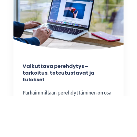
Vaikuttava perehdytys –
tarkoitus, toteutustavat ja
tulokset
Parhaimmillaan perehdyttäminen on osa
hyvää henkilöstöjohtamista ja yrityksen
strategian...
Kaisa Vaittinen
28.5.2020