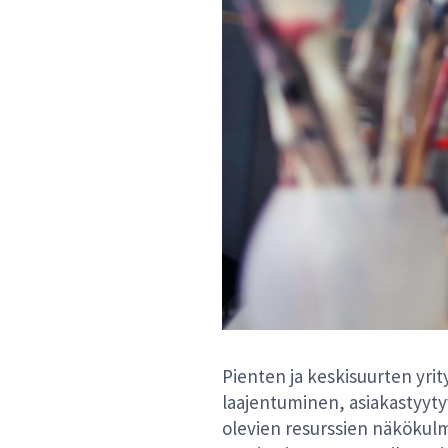
Pienten ja keskisuurten yrity
laajentuminen, asiakastyyt
olevien resurssien näkökulm