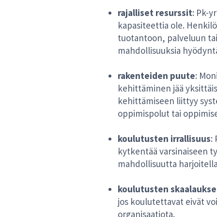
rajalliset resurssit
: Pk-y
kapasiteettia ole. Henkilö
tuotantoon, palveluun tai 
mahdollisuuksia hyödyntää
rakenteiden puute
: Mon
kehittäminen jää yksittäi
kehittämiseen liittyy sy
oppimispolut tai oppimis
koulutusten irrallisuus
:
kytkentää varsinaiseen t
mahdollisuutta harjoitella
koulutusten skaalaukse
jos koulutettavat eivät v
organisaatiota.