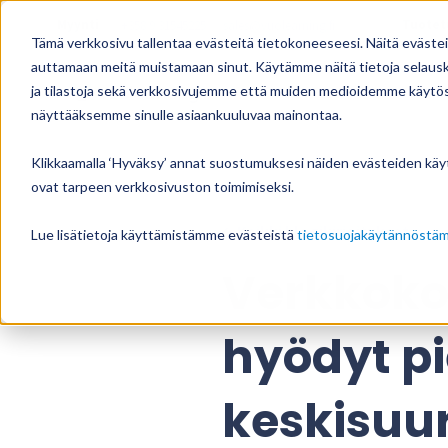
Myynti
Tuotet
+358 9 31545225
sales@vuolearning.fi
Tämä verkkosivu tallentaa evästeitä tietokoneeseesi. Näitä eväste
auttamaan meitä muistamaan sinut. Käytämme näitä tietoja selausk
ja tilastoja sekä verkkosivujemme että muiden medioidemme käytö
TUOTTEET
HI
näyttääksemme sinulle asiaankuuluvaa mainontaa.
Klikkaamalla ‘Hyväksy’ annat suostumuksesi näiden evästeiden käytt
ovat tarpeen verkkosivuston toimimiseksi.
Kaikki blogikirjoitukset
Lue lisätietoja käyttämistämme evästeistä
tietosuojakäytännöstä
Verkkoko
hyödyt pie
keskisuuri