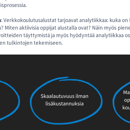
isprosessia.
n
: Verkkokoulutusalustat tarjoavat analytiikkaa: kuka o
illa? Miten aktiivisia oppijat alustalla ovat? Näin myös pi
oitteiden täyttymistä ja myös hyödyntää analytiikkaa o
en tulkintojen tekemiseen.