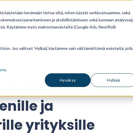
uki
+358 9 31545222
help@vuolearning.fi
itä käytetään kerämään tietoa siitä, miten käytät verkkosivuamme, sekä
okemuksesi parantamiseen ja yksilöllistämiseen sekä luomaan analyysej
stä. Käytämme myös mainontaevästeitä (Google Ads, NextRoll)
NNASTO
ASIAKASTARINAT
BLOGI
MEISTÄ
öön. Jos valitset ‘Hylkää’, käytämme vain välttämättömiä evästeitä, jotk
mme
.
uluttamisen
Hyväksy
Hylkää
nille ja
lle yrityksille