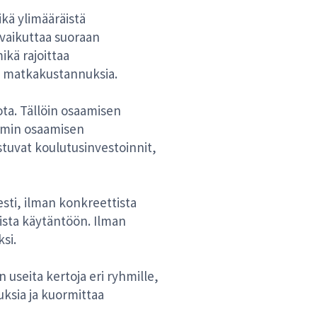
ikä ylimääräistä
e vaikuttaa suoraan
ikä rajoittaa
ta matkakustannuksia.
iota. Tällöin osaamisen
emmin osaamisen
tuvat koulutusinvestoinnit,
esti, ilman konkreettista
ista käytäntöön. Ilman
si.
 useita kertoja eri ryhmille,
uksia ja kuormittaa