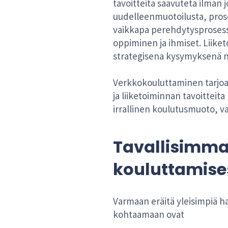
tavoitteita saavuteta ilman 
uudelleenmuotoilusta, prose
vaikkapa perehdytysprosessin
oppiminen ja ihmiset. Liike
strategisena kysymyksenä n
Verkkokouluttaminen tarjoaa
ja liiketoiminnan tavoitteit
irrallinen koulutusmuoto, v
Tavallisimmat
kouluttamise
Varmaan eräitä yleisimpiä ha
kohtaamaan ovat