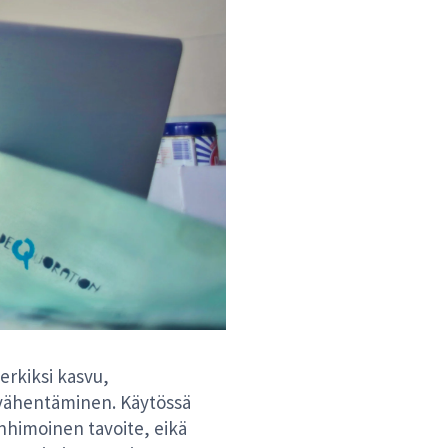
merkiksi kasvu,
 vähentäminen. Käytössä
nhimoinen tavoite, eikä