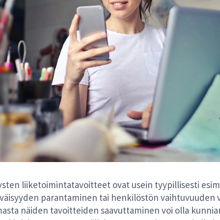
sten liiketoimintatavoitteet ovat usein tyypillisesti esi
yväisyyden parantaminen tai henkilöstön vaihtuvuuden
asta näiden tavoitteiden saavuttaminen voi olla kunnia