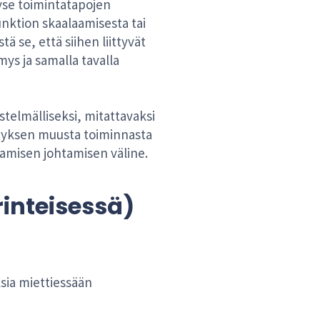
kyse toimintatapojen
nktion skaalaamisesta tai
 se, että siihen liittyvät
ys ja samalla tavalla
telmälliseksi, mitattavaksi
rityksen muusta toiminnasta
aamisen johtamisen väline.
inteisessä)
ksia miettiessään