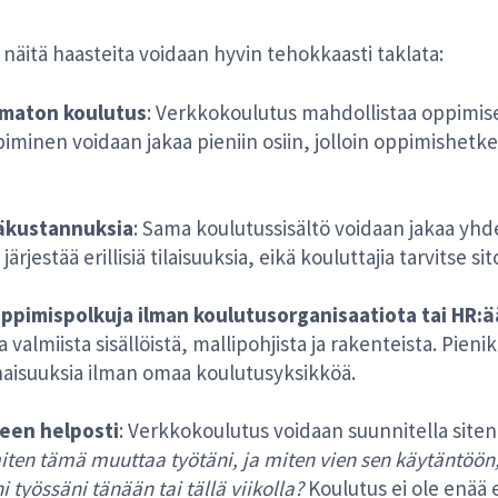
näitä haasteita voidaan hyvin tehokkaasti taklata:
pumaton koulutus
: Verkkokoulutus mahdollistaa oppimise
piminen voidaan jakaa pieniin osiin, jolloin oppimishetke
säkustannuksia
: Sama koulutussisältö voidaan jakaa yhd
 järjestää erillisiä tilaisuuksia, eikä kouluttajia tarvitse s
ppimispolkuja ilman koulutusorganisaatiota tai HR:ä
almiista sisällöistä, mallipohjista ja rakenteista. Pienik
naisuuksia ilman omaa koulutusyksikköä.
een helposti
: Verkkokoulutus voidaan suunnitella siten
iten tämä muuttaa työtäni, ja miten vien sen käytäntöön
yössäni tänään tai tällä viikolla?
Koulutus ei ole enää 