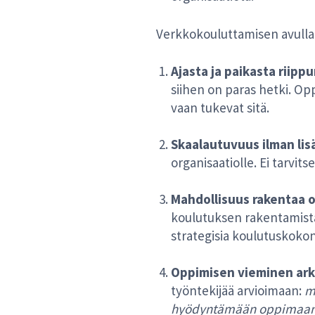
Verkkokouluttamisen avulla 
Ajasta ja paikasta riip
siihen on paras hetki. Op
vaan tukevat sitä.
Skaalautuvuus ilman li
organisaatiolle. Ei tarvitse
Mahdollisuus rakentaa o
koulutuksen rakentamista v
strategisia koulutuskoko
Oppimisen vieminen ark
työntekijää arvioimaan:
m
hyödyntämään oppimaani t