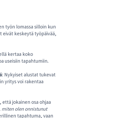
n työn lomassa silloin kun
t eivät keskeytä työpäivää,
ellä kertaa koko
itoa useisiin tapahtumiin.
ä
: Nykyiset alustat tukevat
in yritys voi rakentaa
, että jokainen osa ohjaa
, miten olen onnistunut
erillinen tapahtuma, vaan