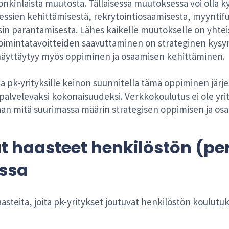
jonkinlaista muutosta. Tällaisessa muutoksessa voi olla 
ssien kehittämisestä, rekrytointiosaamisesta, myyntifu
 parantamisesta. Lähes kaikelle muutokselle on yhteistä
toimintatavoitteiden saavuttaminen on strateginen kysym
äyttäytyy myös oppiminen ja osaamisen kehittäminen.
 pk-yrityksille keinon suunnitella tämä oppiminen järjes
a palvelevaksi kokonaisuudeksi. Verkkokoulutus ei ole y
aan mitä suurimassa määrin strategisen oppimisen ja os
 haasteet henkilöstön (per
ssa
asteita, joita pk-yritykset joutuvat henkilöstön koulutu