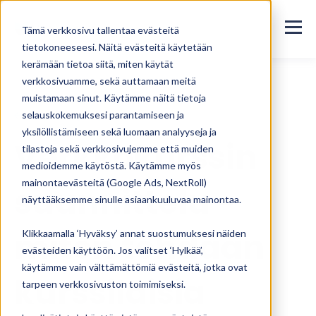
Tämä verkkosivu tallentaa evästeitä
tietokoneeseesi. Näitä evästeitä käytetään
kerämään tietoa siitä, miten käytät
verkkosivuamme, sekä auttamaan meitä
muistamaan sinut. Käytämme näitä tietoja
Kaikki blogikirjoitukset
selauskokemuksesi parantamiseen ja
yksilöllistämiseen sekä luomaan analyyseja ja
Verkkokurssin
tilastoja sekä verkkosivujemme että muiden
medioidemme käytöstä. Käytämme myös
mainontaevästeitä (Google Ads, NextRoll)
suunnittelu -
näyttääksemme sinulle asiaankuuluvaa mainontaa.
miten tehdään
Klikkaamalla ‘Hyväksy’ annat suostumuksesi näiden
evästeiden käyttöön. Jos valitset ‘Hylkää’,
käytämme vain välttämättömiä evästeitä, jotka ovat
kurssilaisia
tarpeen verkkosivuston toimimiseksi.