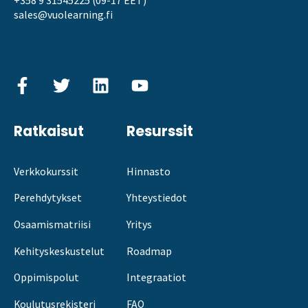
+358 9 31545225 (09-17 EET)
sales@vuolearning.fi
Ratkaisut
Resurssit
Verkkokurssit
Hinnasto
Perehdytykset
Yhteystiedot
Osaamismatriisi
Yritys
Kehityskeskustelut
Roadmap
Oppimispolut
Integraatiot
Koulutusrekisteri
FAQ