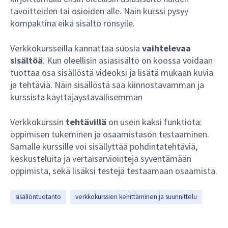
tavoitteiden tai osioiden alle. Näin kurssi pysyy
kompaktina eikä sisältö rönsyile.
Verkkokursseilla kannattaa suosia
vaihtelevaa
sisältöä
. Kun oleellisin asiasisältö on koossa voidaan
tuottaa osa sisällöstä videoksi ja lisätä mukaan kuvia
ja tehtäviä. Näin sisällöstä saa kiinnostavamman ja
kurssista käyttäjäystävällisemmän
Verkkokurssin
tehtävillä
on usein kaksi funktiota:
oppimisen tukeminen ja osaamistason testaaminen.
Samalle kurssille voi sisällyttää pohdintatehtäviä,
keskusteluita ja vertaisarviointeja syventämään
oppimista, sekä lisäksi testejä testaamaan osaamista.
sisällöntuotanto
verkkokurssien kehittäminen ja suunnittelu