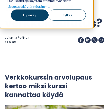
Lue lisätietoja käyttämistämme evästeistä
kiinnostava
tietosuojakäytännöstämme
.
Hyväksy
Hylkää
verkkokoulutus?
Johanna Pellinen
11.6.2019
Verkkokurssin arvolupaus
kertoo miksi kurssi
kannattaa käydä