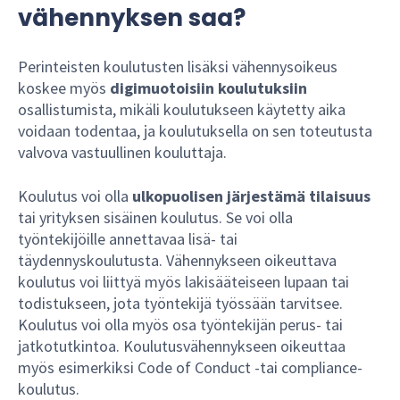
vähennyksen saa?
Perinteisten koulutusten lisäksi vähennysoikeus
koskee myös
digimuotoisiin koulutuksiin
osallistumista, mikäli koulutukseen käytetty aika
voidaan todentaa, ja koulutuksella on sen toteutusta
valvova vastuullinen kouluttaja.
Koulutus voi olla
ulkopuolisen järjestämä tilaisuus
tai yrityksen sisäinen koulutus. Se voi olla
työntekijöille annettavaa lisä- tai
täydennyskoulutusta. Vähennykseen oikeuttava
koulutus voi liittyä myös lakisääteiseen lupaan tai
todistukseen, jota työntekijä työssään tarvitsee.
Koulutus voi olla myös osa työntekijän perus- tai
jatkotutkintoa. Koulutusvähennykseen oikeuttaa
myös esimerkiksi Code of Conduct -tai compliance-
koulutus.