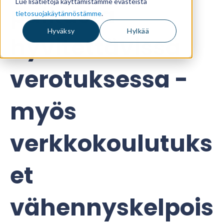
Lue lisätietoja käyttämistämme evästeistä
palkasta
tietosuojakäytännöstämme
.
Hyväksy
Hylkää
hyvitettävissä
verotuksessa -
myös
verkkokoulutuks
et
vähennyskelpois