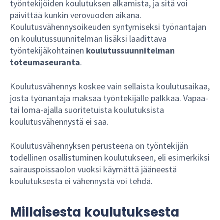
työntekijöiden koulutuksen alkamista, ja sitä voi
päivittää kunkin verovuoden aikana.
Koulutusvähennysoikeuden syntymiseksi työnantajan
on koulutussuunnitelman lisäksi laadittava
työntekijäkohtainen
koulutussuunnitelman
toteumaseuranta
.
Koulutusvähennys koskee vain sellaista koulutusaikaa,
josta työnantaja maksaa työntekijälle palkkaa. Vapaa-
tai loma-ajalla suoritetuista koulutuksista
koulutusvähennystä ei saa.
Koulutusvähennyksen perusteena on työntekijän
todellinen osallistuminen koulutukseen, eli esimerkiksi
sairauspoissaolon vuoksi käymättä jääneestä
koulutuksesta ei vähennystä voi tehdä.
Millaisesta koulutuksesta