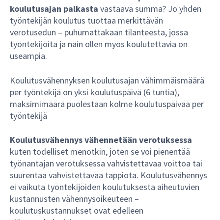
koulutusajan palkasta
vastaava summa? Jo yhden
työntekijän koulutus tuottaa merkittävän
verotusedun – puhumattakaan tilanteesta, jossa
työntekijöitä ja näin ollen myös koulutettavia on
useampia.
Koulutusvähennyksen koulutusajan vähimmäismäärä
per työntekijä on yksi koulutuspäivä (6 tuntia),
maksimimäärä puolestaan kolme koulutuspäivää per
työntekijä
Koulutusvähennys vähennetään verotuksessa
kuten todelliset menotkin, joten se voi pienentää
työnantajan verotuksessa vahvistettavaa voittoa tai
suurentaa vahvistettavaa tappiota. Koulutusvähennys
ei vaikuta työntekijöiden koulutuksesta aiheutuvien
kustannusten vähennysoikeuteen –
koulutuskustannukset ovat edelleen