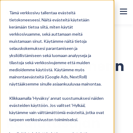
Tämä verkkosivu tallentaa evästeitä
tietokoneeseesi. Näitä evästeitä käytetään
kerämään tietoa siitä, miten käytät
verkkosivuamme, sekä auttamaan meitä
muistamaan sinut. Käytämme näitä tietoja
Kaikki blogikirjoitukset
selauskokemuksesi parantamiseen ja
yksilöllistämiseen sekä luomaan analyyseja ja
Koulutusvähenn
tilastoja sekä verkkosivujemme että muiden
medioidemme käytöstä. Käytämme myös
mainontaevästeitä (Google Ads, NextRoll)
yksellä jopa
näyttääksemme sinulle asiaankuuluvaa mainontaa.
puolet
Klikkaamalla ‘Hyväksy’ annat suostumuksesi näiden
evästeiden käyttöön. Jos valitset ‘Hylkää’,
käytämme vain välttämättömiä evästeitä, jotka ovat
koulutusajan
tarpeen verkkosivuston toimimiseksi.