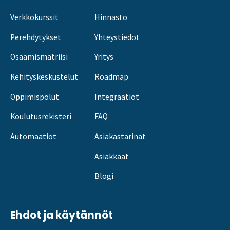
Verkkokurssit
Hinnasto
Perehdytykset
Yhteystiedot
Osaamismatriisi
Yritys
Kehityskeskustelut
Roadmap
Oppimispolut
Integraatiot
Koulutusrekisteri
FAQ
Automaatiot
Asiakastarinat
Asiakkaat
Blogi
Ehdot ja käytännöt