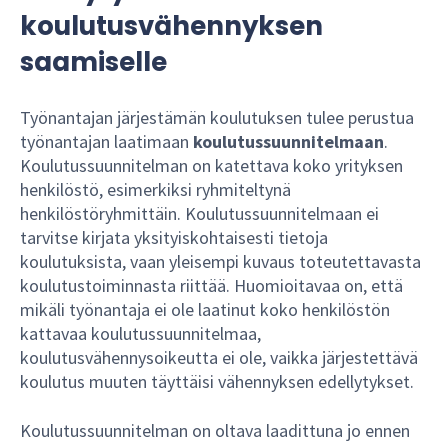
koulutusvähennyksen
saamiselle
Työnantajan järjestämän koulutuksen tulee perustua
työnantajan laatimaan
koulutussuunnitelmaan
.
Koulutussuunnitelman on katettava koko yrityksen
henkilöstö, esimerkiksi ryhmiteltynä
henkilöstöryhmittäin. Koulutussuunnitelmaan ei
tarvitse kirjata yksityiskohtaisesti tietoja
koulutuksista, vaan yleisempi kuvaus toteutettavasta
koulutustoiminnasta riittää. Huomioitavaa on, että
mikäli työnantaja ei ole laatinut koko henkilöstön
kattavaa koulutussuunnitelmaa,
koulutusvähennysoikeutta ei ole, vaikka järjestettävä
koulutus muuten täyttäisi vähennyksen edellytykset.
Koulutussuunnitelman on oltava laadittuna jo ennen